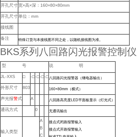
开孔尺寸
宽×高×深：160×80×80mm
开孔尺寸
单位：mm
接线图
备注
特殊订货与本接线图不同之处，以随机接线图为准。
BKS系列八回路闪光报警控制
型 号
说 明
JL-XXS
□
-□
-□
-□
-□
八回路闪光报警器（继电器输出）
外形尺寸
803
160×80mm（横式）
声光报
警
式
A
八回路高亮度LED平面板显示（灯光式）
通讯方式
0
无通讯输出
A
接点式闭路报警输入
B
接点式开路报警输入
输入类型
C
标准TTL电平输入