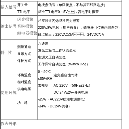
开关量
电接点信号（单独接点，不与其它线路连接）
输入信号
TTL电平
标准TTL电平0～5V，高电平时报警
闪光报警
相应通道闪烁或常亮为报警
输出信号
音响报警
220V/8W电铃（用户自备），蜂鸣器（仪表内部自带）
继电器报警
触点输出：220VAC/3A、24VDC/5A
八通道
测量通道
发光二极管工作状态显示
特 性
显示方式
电源欠压自动复位
保护方式
工作异常自动复位（Watch Dog）
0～50℃
环境温度
·避免强腐蚀气体
≤85%RH
相对湿度
常规型
·AC 220V
（50Hz±2Hz）
供电电压
使用环境
·DC 24V±2V--开关电源
·≤5W（AC220V线性电源供电）
功 耗
·≤4W（DC24V供电）
仪表外形