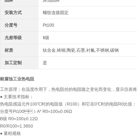
品牌
其他品牌
安装方式
螺纹连接固定
分度号
Pt100
允差等级
Ⅱ级
材质
钛合金,铸铜,陶瓷,石墨,衬氟,不锈钢,碳钢
加工定制
是
耐腐蚀工业热电阻
工作原理：在温度作用下，热电阻丝的电阻随之变化而变化，显示仪
● 主要技术指标：
热电阻感温元件100℃时的电阻值（R100）和它在0℃时的电阻R0比值：（
分度号Pt100：A* R0=100±0.06Ω
B级 R0=100±0.12Ω
R0/R100=1.3850
● 量程规格