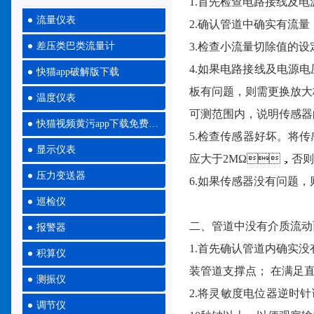
1.首先检查电路接线及电源
流量仪表
2.确认管道中确实有流量
差压类巴类流量计
3.检查小流量切除值的设
4.如果电路接线及电源电压
快猫app破解版下载
板有问题，则需更换放
温度仪表
可测范围内，说明传感
快猫视频黄污app下载免费大全
5.检查传感器好坏。
显示仪表
应大于2MΩ，否则需更
压力变送器
6.如果传感器没有问题
巡检仪
二、管道中没有介质流
报警器
1.首先确认管道内确实没有
积算仪
装管道支撑点； 在满足直
测振仪
2.将灵敏度电位器逆时针调整
调节仪