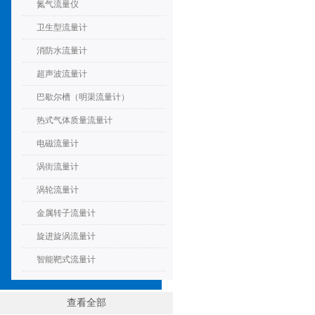
氮气流量仪
卫生型流量计
消防水流量计
超声波流量计
巴歇尔槽（明渠流量计）
热式气体质量流量计
电磁流量计
涡街流量计
涡轮流量计
金属转子流量计
旋进旋涡流量计
智能靶式流量计
查看全部