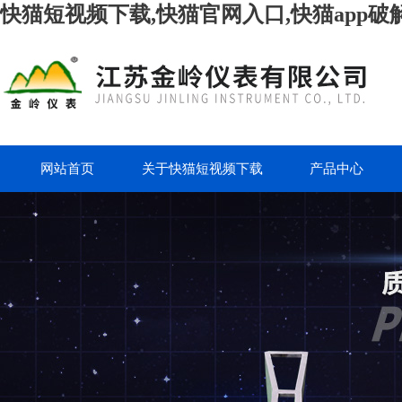
快猫短视频下载,快猫官网入口,快猫app破
网站首页
关于快猫短视频下载
产品中心