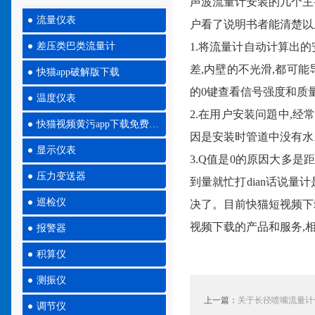
声波流量计安装的几个主要步骤
流量仪表
户看了说明书者能清楚以
差压类巴类流量计
1.将流量计自动计算出
差,内壁的不光滑,都可能
快猫app破解版下载
的0键查看信号强度和质量
温度仪表
2.在用户安装问題中,经
快猫视频黄污app下载免费大全
因是安装时管道中没有水
显示仪表
3.Q值是0的原因大多是
压力变送器
到量就忙打dian话说量
巡检仪
决了。目前快猫短视
视频下载的产品和服务,相
报警器
积算仪
测振仪
上一篇：
关于长径喷嘴流量计你了
调节仪