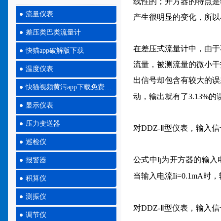
线性的；开方器的特点是
流量仪表
产生很明显的变化，
差压类巴类流量计
在差压式流量计中，由
快猫app破解版下载
流量，被测流量的微小
温度仪表
出信号却包含有较大的误差。
快猫视频黄污app下载免费大全
动，输出就有了3.1
显示仪表
压力变送器
对DDZ-Ⅱ型仪表，输入
巡检仪
公式中I
为开方器的输入电流
报警器
j
当输入电流Ii=0.1mA时
积算仪
测振仪
对DDZ-Ⅱ型仪表，
调节仪