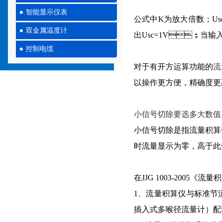
智能显示仪表
公式中
K为放大倍数；U
双金属温度计
出Usc=1V；
当输入电
控制电缆
对于有开方运算功能的
流
以操作更方便，精确度更高
小信号切除要选多大数值
小信号切除是指流量积算仪
时流量显示为零，高于此
在JJG 1003-2005
1、流量积算仪与标准节
插入式多喉径流量计）配套使