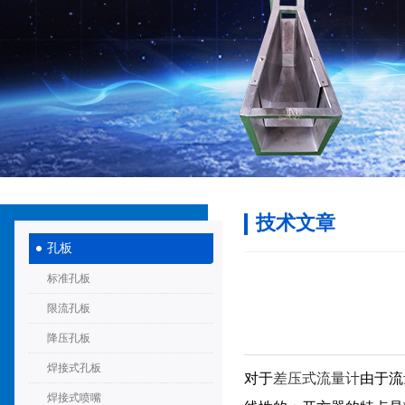
技术文章
孔板
标准孔板
限流孔板
降压孔板
焊接式孔板
对于
差
压式流量计
由于流
焊接式喷嘴