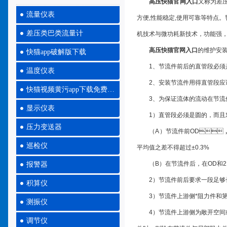
高压快猫官网入口
又称为差
流量仪表
方便,性能稳定,使用可靠等特点。
差压类巴类流量计
机技术与微功耗新技术，功能强，结
高压快猫官网入口
的维护安装管道
快猫app破解版下载
1、节流件前后的直管段必须是直
温度仪表
2、安装节流件用得直管段应该
快猫视频黄污app下载免费大全
3、为保证流体的流动在节流件
显示仪表
1）直管段必须是圆的，而且对节流
压力变送器
（A）节流件前OD，D/
巡检仪
平均值之差不得超过±0.3%
（B）在节流件后，在OD和2D
报警器
2）节流件前后要求一段足够长的直
积算仪
3）节流件上游侧*阻力件和第二
测振仪
4）节流件上游侧为敞开空间或直径
调节仪