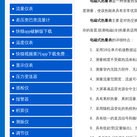
电磁式热量表
是一种测量热变换
流量仪表
度测量，使该热能表具有非常优异的测
差压类巴类流量计
电磁式热量表
主要是对热交换
存的装置,联测电磁(冷)热量表适用于空
快猫app破解版下载
电磁式热量表
的详细特点：
温度仪表
1、采用16位单片机做数据运算
快猫视频黄污app下载免费大全
2、测量精度不受载热流体粘度
显示仪表
3、测量管内无阻力部件、无压损
压力变送器
4、测量流量范围宽，流速可在1
巡检仪
5、大屏幕液晶背光源全中文显示方
6、具有累积热量、累积流量
报警器
7、采用随机温变化的热焓热修
积算仪
8、具有统一的直流信号和频率信
测振仪
9、具有批处理(定量输出)、
调节仪