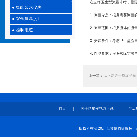
在选择卫生型流量计时，需
智能显示仪表
1. 测量介质：根据需要测量
双金属温度计
2. 测量范围：根据流体
控制电缆
3. 安装条件：考虑卫生型
4. 性能要求：根据实际需求
上一篇：
以下是关于螺纹卡箍
首页
|
关于快猫短视频下载
|
产品
版权所有 © 2024 江苏快猫短视