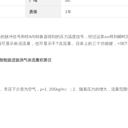
产地
国产
质保
1年
冲信号和经A/D转换器得到的压力温度信号，经过运算zui终到瞬时流量、
既可显示标况流量，也可显示不T况流量。仪表上的三个功能键，<SET>键
智能旋进旋涡气体流量积算仪
介质为空气，ρ=1. 205kg/m）；2、随着压力的增大，流量范围