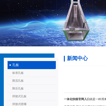
新闻中心
孔板
标准孔板
限流孔板
降压孔板
焊接式孔板
一体化快猫官网入口
就是一种用
焊接式喷嘴