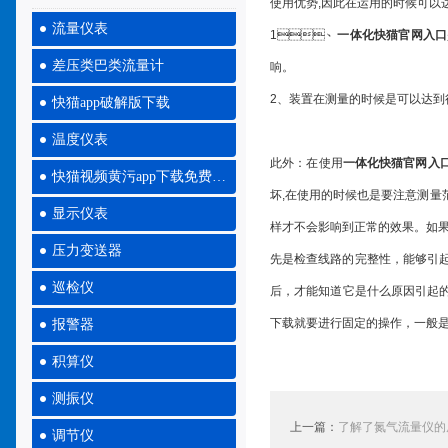
使用优势,因此在运用的时候可以达
流量仪表
1、
一体化快猫官网入口
差压类巴类流量计
响。
2、装置在测量的时候是可以
快猫app破解版下载
温度仪表
此外：在使用
一体化快猫官网入
快猫视频黄污app下载免费大全
坏,在使用的时候也是要注意测量
显示仪表
样才不会影响到正常的效果。如
压力变送器
先是检查线路的完整性，能够引起
巡检仪
后，才能知道它是什么原因引起的
下载就要进行固定的操作，一般是线
报警器
积算仪
测振仪
上一篇：
了解了氮气流量仪的原
调节仪