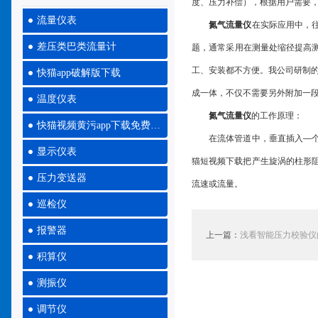
度、压力补偿），根据用户需
流量仪表
氮气流量仪
在实际应用中
差压类巴类流量计
题，通常采用在测量处缩径提高测
工、安装都不方便。我公司
快猫app破解版下载
成一体，不仅不需要另外附加一段直管
温度仪表
氮气流量仪
的工作原理：
快猫视频黄污app下载免费大全
在流体管道中，垂直插入—个柱
显示仪表
猫短视频下载把产生旋涡的柱形阻挡
压力变送器
流速或流量。
巡检仪
报警器
上一篇：
浅看智能压力校验仪的
积算仪
测振仪
调节仪