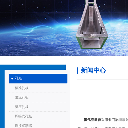
新闻中心
孔板
标准孔板
限流孔板
降压孔板
焊接式孔板
氮气流量仪
采用卡门涡街原理制造
焊接式喷嘴