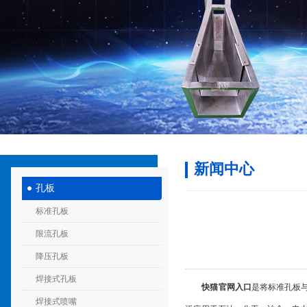
新闻中心
孔板
标准孔板
限流孔板
降压孔板
焊接式孔板
快猫官网入口
是将标准孔板与多
焊接式喷嘴