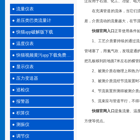
泛应用于石油、化工、冶金
流量仪表
在充满管道的流体，当它们流经
差压类巴类流量计
差，介质流动的流量越大
快猫官网入口
正常使用条件如下
快猫app破解版下载
1、工艺介质要持续的通过流
温度仪表
管堵塞了，用氮气吹，发现是
快猫视频黄污app下载免费大全
把孔板移到距地面7米左右的横管段
显示仪表
2、被测介质在物理上和热力学
压力变送器
3、被测介质流经节流装置时不
巡检仪
4、节流装置所测得被测介质
5、流束应与管道平行，不得有
报警器
快猫官网入口
是集流量、温度
积算仪
方便等优点。
测振仪
调节仪