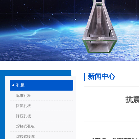
新闻中心
孔板
标准孔板
抗震
限流孔板
降压孔板
焊接式孔板
焊接式喷嘴