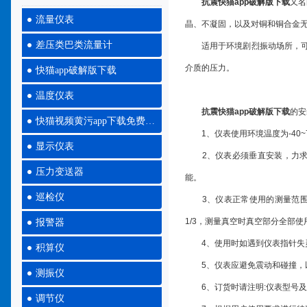
抗震快猫app破解版下载
又名
流量仪表
晶、不凝固，以及对铜和铜合
差压类巴类流量计
适用于环境剧烈振动场所，可耐受介质脉
介质的压力。
快猫app破解版下载
温度仪表
抗震快猫app破解版下载
的安
快猫视频黄污app下载免费大全
1、仪表使用环境温度为-40~70℃
显示仪表
2、仪表必须垂直安装，
压力变送器
能。
巡检仪
3、仪表正常使用的测量范围:
1/3，测量真空时真空部分全部使用
报警器
4、使用时如遇到仪表指针失灵
积算仪
5、仪表应避免震动和碰撞，以
测振仪
6、订货时请注明:仪表型号
调节仪