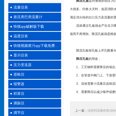
降压孔板
是对液体的动压力(不
流量仪表
大很多。扑救火灾时，低层消防
差压类巴类流量计
满足消火栓的出口压力及流量的需要
流体通过孔板就会产生压力降
快猫app破解版下载
值而不再增加。限流孔板就是根
温度仪表
快猫视频黄污app下载免费大全
限流孔板按孔板上开孔数量分为单孔
显示仪表
降压孔板
的用途：
压力变送器
1、工艺物料需要降压的场合
巡检仪
2、在管道中阀门上、下游需要
3、流体需要小流量且连续流
报警器
4、需要降压以减少噪声或磨损的地方
积算仪
测振仪
上一篇：
没想到流量积算仪的
调节仪